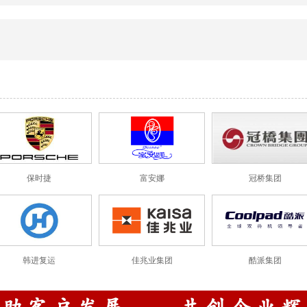
保时捷
富安娜
冠桥集团
韩进复运
佳兆业集团
酷派集团